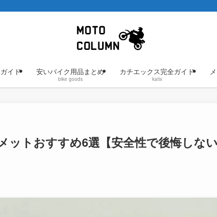
けガイド
安いバイク用品まとめ
カチエックス完全ガイド
メ
bike goods
katix
メットおすすめ6選【安全性で後悔しな