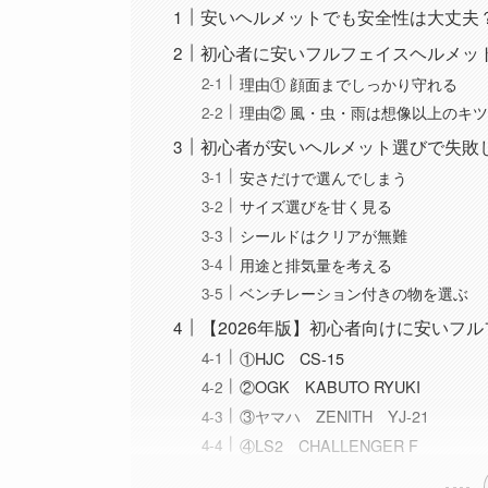
安いヘルメットでも安全性は大丈夫
初心者に安いフルフェイスヘルメッ
理由① 顔面までしっかり守れる
理由② 風・虫・雨は想像以上のキ
初心者が安いヘルメット選びで失敗
安さだけで選んでしまう
サイズ選びを甘く見る
シールドはクリアが無難
用途と排気量を考える
ベンチレーション付きの物を選ぶ
【2026年版】初心者向けに安いフ
①HJC CS-15
②OGK KABUTO RYUKI
③ヤマハ ZENITH YJ-21
④LS2 CHALLENGER F