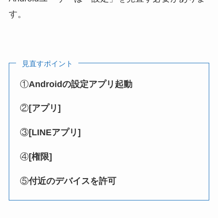
す。
見直すポイント
①
Androidの設定アプリ起動
②
[アプリ]
③
[LINEアプリ]
④
[権限]
⑤
付近のデバイスを許可