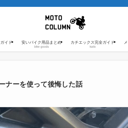
けガイド
安いバイク用品まとめ
カチエックス完全ガイド
メ
bike goods
katix
ーナーを使って後悔した話