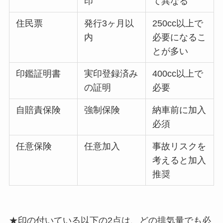
印
て異なる
住民票
発行3ヶ月以
250cc以上で
内
必要になるこ
とが多い
印鑑証明書
実印登録済み
400cc以上で
の証明
必要
自賠責保険
強制保険
納車前に加入
必須
任意保険
任意加入
事故リスクを
考えると加入
推奨
★印の付いている以下の2点は、どの排気量でも必