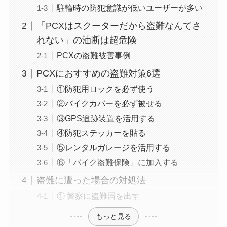
駐輪時の防犯意識が低いユーザーが多い
「PCXはスクーターだから盗難なんてさ
れない」の油断は超危険
PCXの盗難被害事例
PCXにおすすめの盗難対策6選
①防犯用ロックを必ず使う
②バイクカバーを必ず被せる
③GPS追跡装置を活用する
④防犯ステッカーを貼る
⑤レンタルガレージを活用する
⑥「バイク盗難保険」に加入する
盗難に遭った場合の対処法
① 警察に盗難届を出す
もっと見る