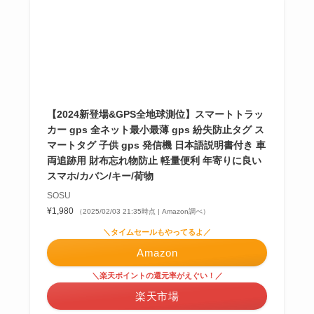
【2024新登場&GPS全地球測位】スマートトラッ
カー gps 全ネット最小最薄 gps 紛失防止タグ ス
マートタグ 子供 gps 発信機 日本語説明書付き 車
両追跡用 財布忘れ物防止 軽量便利 年寄りに良い
スマホ/カバン/キー/荷物
SOSU
¥1,980
（2025/02/03 21:35時点 | Amazon調べ）
＼タイムセールもやってるよ／
Amazon
＼楽天ポイントの還元率がえぐい！／
楽天市場