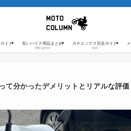
けガイド
安いバイク用品まとめ
カチエックス完全ガイド
メ
bike goods
katix
乗って分かったデメリットとリアルな評価