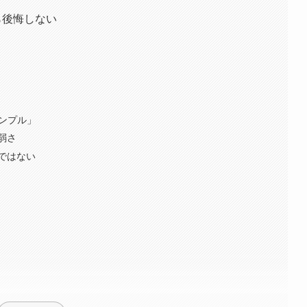
ら後悔しない
ンプル」
弱さ
ではない